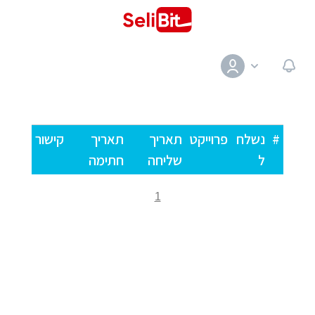
#
נשלח
פרוייקט
תאריך
תאריך
קישור
ל
שליחה
חתימה
1